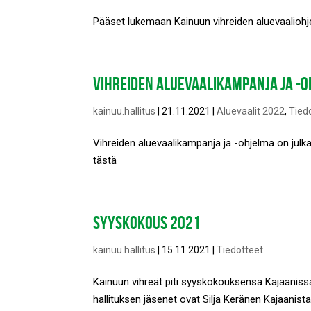
Pääset lukemaan Kainuun vihreiden aluevaaliohj
VIHREIDEN ALUEVAALIKAMPANJA JA -
kainuu.hallitus
|
21.11.2021
|
Aluevaalit 2022
,
Tied
Vihreiden aluevaalikampanja ja -ohjelma on julka
tästä
SYYSKOKOUS 2021
kainuu.hallitus
|
15.11.2021
|
Tiedotteet
Kainuun vihreät piti syyskokouksensa Kajaaniss
hallituksen jäsenet ovat Silja Keränen Kajaanist