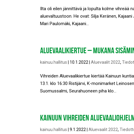
Ilta oli eilen jännittävä ja lopulta kolme vihreää
aluevaltuustoon. He ovat: Silja Keränen, Kajaani
Mari Paulomäki, Kajaani...
ALUEVAALIKIERTUE – MUKANA SISÄMI
kainuu.hallitus
|
10.1.2022
|
Aluevaalit 2022
,
Tiedo
Vihreiden Aluevaalikiertue kiertää Kainuun kuntia
13.1. klo 16:30 Ristijärvi, K-monimarket Leinose
Suomussalmi, Seurahuoneen piha klo...
KAINUUN VIHREIDEN ALUEVAALIOHJEL
kainuu.hallitus
|
9.1.2022
|
Aluevaalit 2022
,
Tiedott