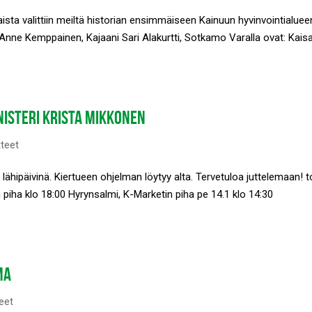
 naista valittiin meiltä historian ensimmäiseen Kainuun hyvinvointialuee
 Anne Kemppainen, Kajaani Sari Alakurtti, Sotkamo Varalla ovat: Kais
NISTERI KRISTA MIKKONEN
tteet
 lähipäivinä. Kiertueen ohjelman löytyy alta. Tervetuloa juttelemaan! t
n piha klo 18:00 Hyrynsalmi, K-Marketin piha pe 14.1 klo 14:30
MA
eet