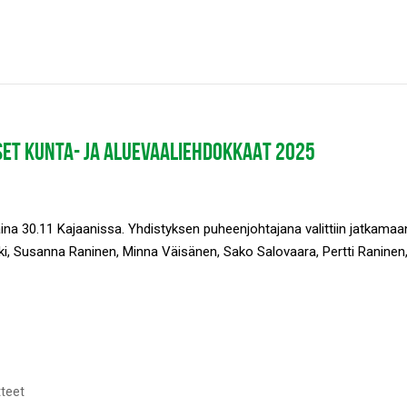
SET KUNTA- JA ALUEVAALIEHDOKKAAT 2025
ina 30.11 Kajaanissa. Yhdistyksen puheenjohtajana valittiin jatkamaa
mäki, Susanna Raninen, Minna Väisänen, Sako Salovaara, Pertti Raninen
tteet