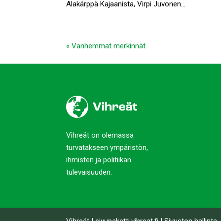
Alakärppä Kajaanista, Virpi Juvonen...
« Vanhemmat merkinnät
Vihreät on olemassa
turvatakseen ympäristön,
ihmisten ja politiikan
tulevaisuuden.
Vihreät
|
sivupaketti.vihreat.fi
|
Sivuston hallinta