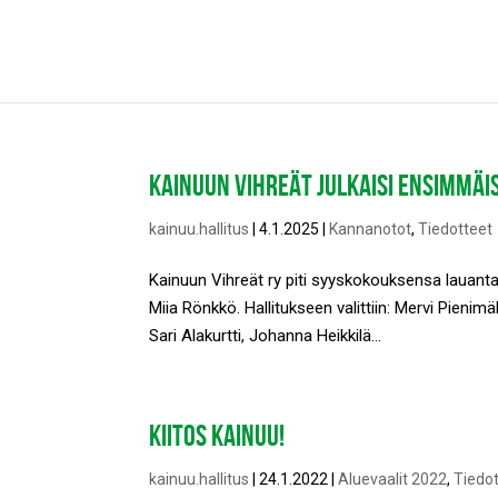
KAINUUN VIHREÄT JULKAISI ENSIMMÄI
kainuu.hallitus
|
4.1.2025
|
Kannanotot
,
Tiedotteet
Kainuun Vihreät ry piti syyskokouksensa lauanta
Miia Rönkkö. Hallitukseen valittiin: Mervi Pieni
Sari Alakurtti, Johanna Heikkilä...
KIITOS KAINUU!
kainuu.hallitus
|
24.1.2022
|
Aluevaalit 2022
,
Tiedo