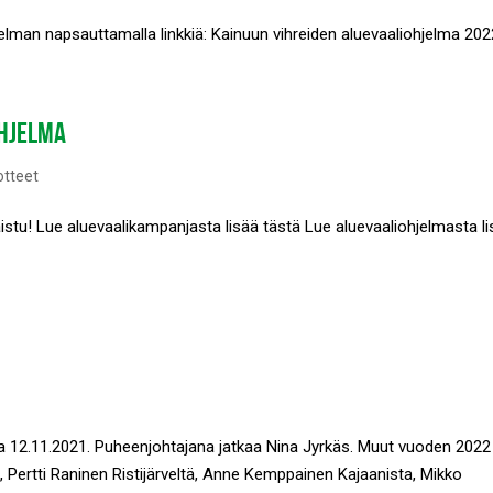
elman napsauttamalla linkkiä: Kainuun vihreiden aluevaaliohjelma 202
OHJELMA
otteet
istu! Lue aluevaalikampanjasta lisää tästä Lue aluevaaliohjelmasta l
a 12.11.2021. Puheenjohtajana jatkaa Nina Jyrkäs. Muut vuoden 2022
a, Pertti Raninen Ristijärveltä, Anne Kemppainen Kajaanista, Mikko