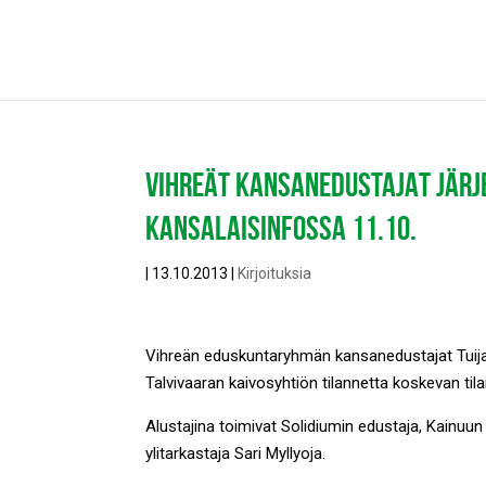
VIHREÄT KANSANEDUSTAJAT JÄRJ
KANSALAISINFOSSA 11.10.
|
13.10.2013
|
Kirjoituksia
Vihreän eduskuntaryhmän kansanedustajat Tuija 
Talvivaaran kaivosyhtiön tilannetta koskevan til
Alustajina toimivat Solidiumin edustaja, Kainuu
ylitarkastaja Sari Myllyoja.