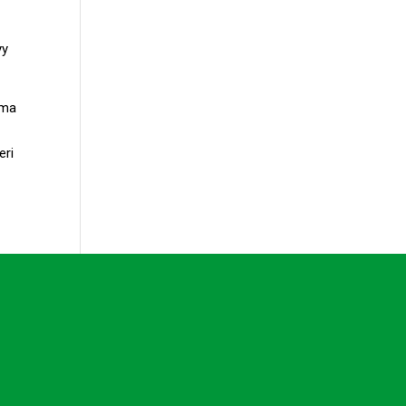
yy
lma
eri