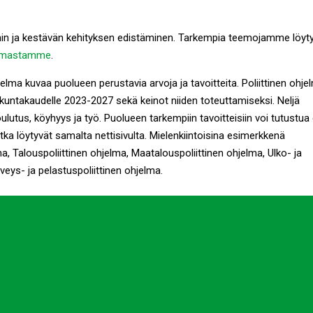
in ja kestävän kehityksen edistäminen. Tarkempia teemojamme löyt
elmastamme
.
jelma kuvaa puolueen perustavia arvoja ja tavoitteita. Poliittinen ohje
kuntakaudelle 2023-2027 sekä keinot niiden toteuttamiseksi. Neljä
utus, köyhyys ja työ. Puolueen tarkempiin tavoitteisiin voi tutustua 
jotka löytyvät samalta nettisivulta. Mielenkiintoisina esimerkkenä
 Talouspoliittinen ohjelma, Maatalouspoliittinen ohjelma, Ulko- ja
rveys- ja pelastuspoliittinen ohjelma.