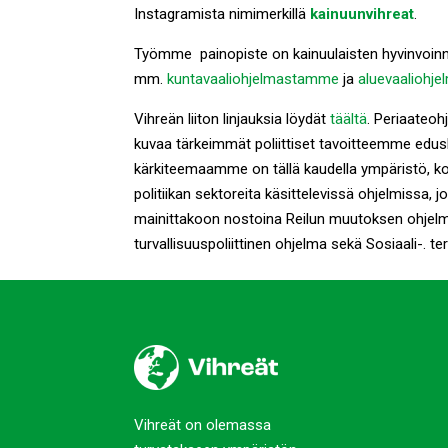
Instagramista nimimerkillä
kainuunvihreat
.
Työmme painopiste on kainuulaisten hyvinvoinn
mm.
kuntavaaliohjelmastamme
ja
aluevaaliohj
Vihreän liiton linjauksia löydät
täältä
. Periaateoh
kuvaa tärkeimmät poliittiset tavoitteemme edus
kärkiteemaamme on tällä kaudella ympäristö, koul
politiikan sektoreita käsittelevissä ohjelmissa, 
mainittakoon nostoina Reilun muutoksen ohjelma,
turvallisuuspoliittinen ohjelma sekä Sosiaali-. te
Vihreät on olemassa