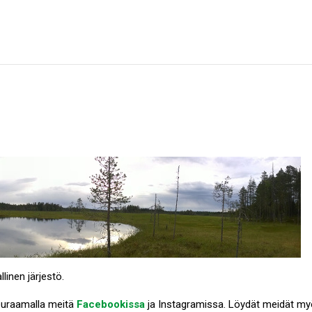
linen järjestö.
euraamalla meitä
Facebookissa
ja Instagramissa. Löydät meidät m