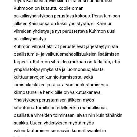
myös Kainuussa. Merkkinä siitä ensi sunnuntaiksi
Kuhmoon on kutsuttu koolle oman
paikallisyhdistyksen perustava kokous. Perustamisen
jälkeen Kainuussa on kaksi yhdistystä, eli Kainuun
vihreiden yhdistys ja nyt perustettava Kuhmon uusi
paikallisyhdistys.
Kuhmon vihreät aktiivit perustelevat järjestäytymistä
osallistumis- ja vaikutusmahdollisuuksien lisäämisen
tarpeella. Kuhmon vihreiden mukaan on tärkeätä, että
ympäristökysymyksistä ja luonnonsuojelusta,
kulttuuriarvojen kunnioittamisesta, sekä
ihmisoikeuksien ja tasa-arvon puolustamisesta
kiinnostuneille henkilöille on vaikutuskanava.
Yhdistyksen perustamisen jälkeen myös
sitoutumattomilla on edelleenkin mahdollisuus
osallistua vihreiden toimintaan, aivan niin kuin tähänkin
saakka. Uuden yhdistyksen myötä myös
valmistautuminen seuraaviin kunnallisvaaleihin