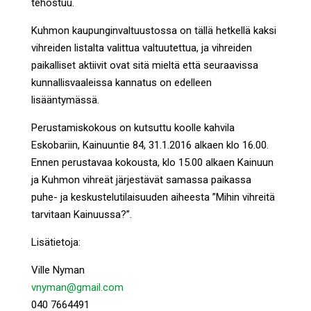
tehostuu.
Kuhmon kaupunginvaltuustossa on tällä hetkellä kaksi
vihreiden listalta valittua valtuutettua, ja vihreiden
paikalliset aktiivit ovat sitä mieltä että seuraavissa
kunnallisvaaleissa kannatus on edelleen
lisääntymässä.
Perustamiskokous on kutsuttu koolle kahvila
Eskobariin, Kainuuntie 84, 31.1.2016 alkaen klo 16.00.
Ennen perustavaa kokousta, klo 15.00 alkaen Kainuun
ja Kuhmon vihreät järjestävät samassa paikassa
puhe- ja keskustelutilaisuuden aiheesta ”Mihin vihreitä
tarvitaan Kainuussa?”.
Lisätietoja:
Ville Nyman
vnyman@gmail.com
040 7664491