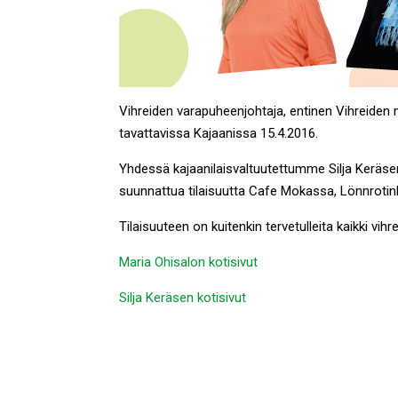
Vihreiden varapuheenjohtaja, entinen Vihreiden 
tavattavissa Kajaanissa 15.4.2016.
Yhdessä kajaanilaisvaltuutettumme Silja Keräsen k
suunnattua tilaisuutta Cafe Mokassa, Lönnrotinka
Tilaisuuteen on kuitenkin tervetulleita kaikki vih
Maria Ohisalon kotisivut
Silja Keräsen kotisivut