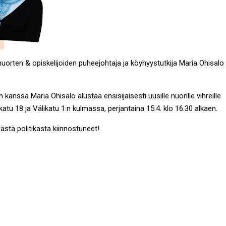
nuorten & opiskelijoiden puheejohtaja ja köyhyystutkija Maria Ohisalo
anssa Maria Ohisalo alustaa ensisijaisesti uusille nuorille vihreille
tu 18 ja Välikatu 1:n kulmassa, perjantaina 15.4. klo 16:30 alkaen.
reästä politikasta kiinnostuneet!