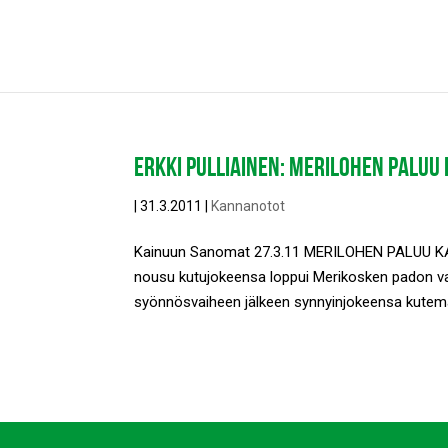
ERKKI PULLIAINEN: MERILOHEN PALUU
|
31.3.2011
|
Kannanotot
Kainuun Sanomat 27.3.11 MERILOHEN PALUU KAINU
nousu kutujokeensa loppui Merikosken padon va
syönnösvaiheen jälkeen synnyinjokeensa kutema