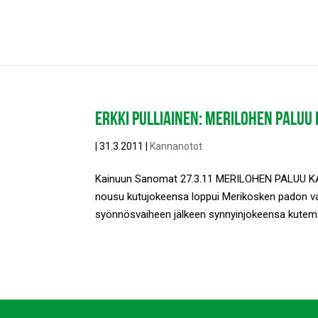
ERKKI PULLIAINEN: MERILOHEN PALUU
|
31.3.2011
|
Kannanotot
Kainuun Sanomat 27.3.11 MERILOHEN PALUU KAINU
nousu kutujokeensa loppui Merikosken padon va
syönnösvaiheen jälkeen synnyinjokeensa kutema