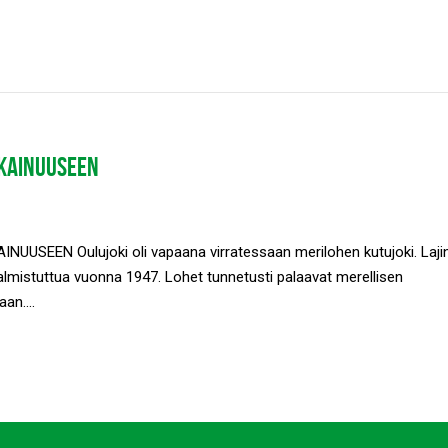
 KAINUUSEEN
USEEN Oulujoki oli vapaana virratessaan merilohen kutujoki. Laji
lmistuttua vuonna 1947. Lohet tunnetusti palaavat merellisen
an....