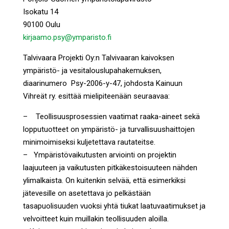
Isokatu 14
90100 Oulu
kirjaamo.psy@ymparisto.fi
Talvivaara Projekti Oy:n Talvivaaran kaivoksen
ympäristö- ja vesitalouslupahakemuksen,
diaarinumero Psy-2006-y-47, johdosta Kainuun
Vihreät ry. esittää mielipiteenään seuraavaa:
– Teollisuusprosessien vaatimat raaka-aineet sekä
lopputuotteet on ympäristö- ja turvallisuushaittojen
minimoimiseksi kuljetettava rautateitse.
– Ympäristövaikutusten arviointi on projektin
laajuuteen ja vaikutusten pitkäkestoisuuteen nähden
ylimalkaista. On kuitenkin selvää, että esimerkiksi
jätevesille on asetettava jo pelkästään
tasapuolisuuden vuoksi yhtä tiukat laatuvaatimukset ja
velvoitteet kuin muillakin teollisuuden aloilla.