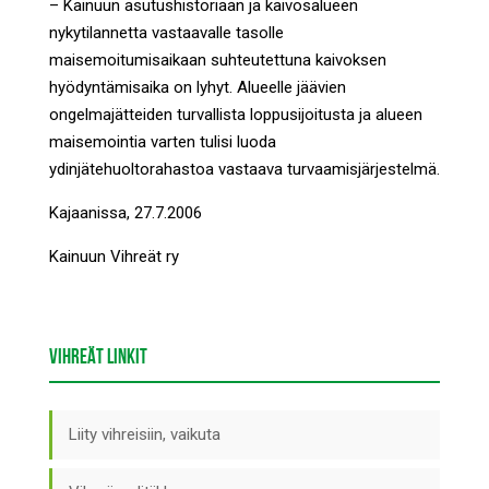
– Kainuun asutushistoriaan ja kaivosalueen
nykytilannetta vastaavalle tasolle
maisemoitumisaikaan suhteutettuna kaivoksen
hyödyntämisaika on lyhyt. Alueelle jäävien
ongelmajätteiden turvallista loppusijoitusta ja alueen
maisemointia varten tulisi luoda
ydinjätehuoltorahastoa vastaava turvaamisjärjestelmä.
Kajaanissa, 27.7.2006
Kainuun Vihreät ry
VIHREÄT LINKIT
Liity vihreisiin, vaikuta