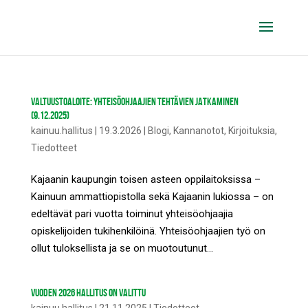
VALTUUSTOALOITE: YHTEISÖOHJAAJIEN TEHTÄVIEN JATKAMINEN
(9.12.2025)
kainuu.hallitus
|
19.3.2026
|
Blogi
,
Kannanotot
,
Kirjoituksia
,
Tiedotteet
Kajaanin kaupungin toisen asteen oppilaitoksissa –
Kainuun ammattiopistolla sekä Kajaanin lukiossa – on
edeltävät pari vuotta toiminut yhteisöohjaajia
opiskelijoiden tukihenkilöinä. Yhteisöohjaajien työ on
ollut tuloksellista ja se on muotoutunut...
VUODEN 2026 HALLITUS ON VALITTU