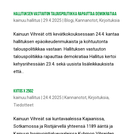
HALLITUKSEN VASTUUTON TALOUSPOLITIIKKA RAPAUTTAA DEMOKRATIAA
kainuu.hallitus
|
29.4.2025
|
Blogi
,
Kannanotot
,
Kirjoituksia
Kainuun Vihreät otti kevätkokouksessaan 24.4. kantaa
hallituksen epäoikeudenmukaista ja kohtuutonta
talouspolitiikkaa vastaan. Hallituksen vastuuton
talouspolitiikka rapauttaa demokratiaa Hallitus kertoi
kehysriihessään 23.4. sekä uusista lisäleikkauksista
että...
KIITOS X 2502
kainuu.hallitus
|
24.4.2025
|
Kannanotot
,
Kirjoituksia
,
Tiedotteet
Kainuun Vihreät sai kuntavaaleissa Kajaanissa,
Sotkamossa ja Ristijärvellä yhteensä 1189 ääntä ja
Kainuun hyvinvointialuevaaleissa Kuhmon Vihreiden