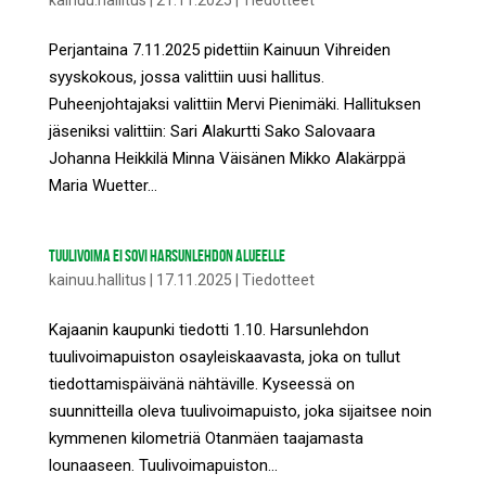
kainuu.hallitus
|
21.11.2025
|
Tiedotteet
Perjantaina 7.11.2025 pidettiin Kainuun Vihreiden
syyskokous, jossa valittiin uusi hallitus.
Puheenjohtajaksi valittiin Mervi Pienimäki. Hallituksen
jäseniksi valittiin: Sari Alakurtti Sako Salovaara
Johanna Heikkilä Minna Väisänen Mikko Alakärppä
Maria Wuetter...
TUULIVOIMA EI SOVI HARSUNLEHDON ALUEELLE
kainuu.hallitus
|
17.11.2025
|
Tiedotteet
Kajaanin kaupunki tiedotti 1.10. Harsunlehdon
tuulivoimapuiston osayleiskaavasta, joka on tullut
tiedottamispäivänä nähtäville. Kyseessä on
suunnitteilla oleva tuulivoimapuisto, joka sijaitsee noin
kymmenen kilometriä Otanmäen taajamasta
lounaaseen. Tuulivoimapuiston...