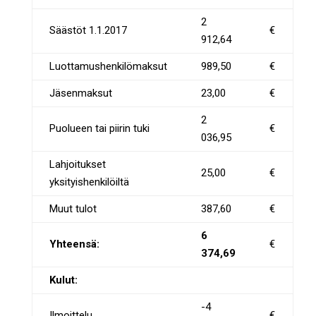
2
Säästöt 1.1.2017
€
912,64
Luottamushenkilömaksut
989,50
€
Jäsenmaksut
23,00
€
2
Puolueen tai piirin tuki
€
036,95
Lahjoitukset
25,00
€
yksityishenkilöiltä
Muut tulot
387,60
€
6
Yhteensä:
€
374,69
Kulut:
-4
Ilmoittelu
€