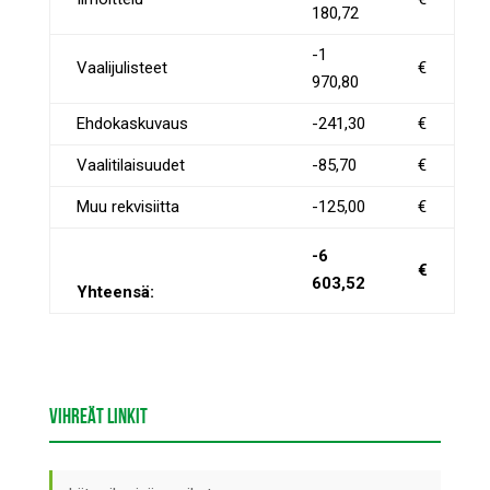
180,72
-1
Vaalijulisteet
€
970,80
Ehdokaskuvaus
-241,30
€
Vaalitilaisuudet
-85,70
€
Muu rekvisiitta
-125,00
€
-6
€
603,52
Yhteensä:
VIHREÄT LINKIT