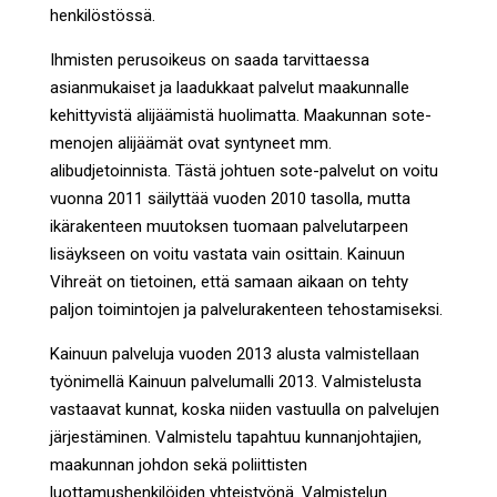
henkilöstössä.
Ihmisten perusoikeus on saada tarvittaessa
asianmukaiset ja laadukkaat palvelut maakunnalle
kehittyvistä alijäämistä huolimatta. Maakunnan sote-
menojen alijäämät ovat syntyneet mm.
alibudjetoinnista. Tästä johtuen sote-palvelut on voitu
vuonna 2011 säilyttää vuoden 2010 tasolla, mutta
ikärakenteen muutoksen tuomaan palvelutarpeen
lisäykseen on voitu vastata vain osittain. Kainuun
Vihreät on tietoinen, että samaan aikaan on tehty
paljon toimintojen ja palvelurakenteen tehostamiseksi.
Kainuun palveluja vuoden 2013 alusta valmistellaan
työnimellä Kainuun palvelumalli 2013. Valmistelusta
vastaavat kunnat, koska niiden vastuulla on palvelujen
järjestäminen. Valmistelu tapahtuu kunnanjohtajien,
maakunnan johdon sekä poliittisten
luottamushenkilöiden yhteistyönä. Valmistelun