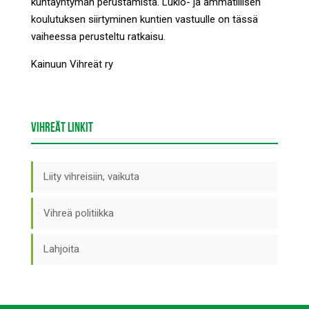
kuntayhtymän perustamista. Lukio- ja ammatillisen
koulutuksen siirtyminen kuntien vastuulle on tässä
vaiheessa perusteltu ratkaisu.
Kainuun Vihreät ry
VIHREÄT LINKIT
Liity vihreisiin, vaikuta
Vihreä politiikka
Lahjoita