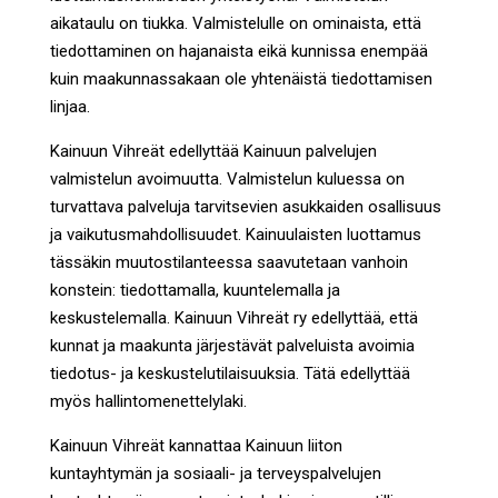
aikataulu on tiukka. Valmistelulle on ominaista, että
tiedottaminen on hajanaista eikä kunnissa enempää
kuin maakunnassakaan ole yhtenäistä tiedottamisen
linjaa.
Kainuun Vihreät edellyttää Kainuun palvelujen
valmistelun avoimuutta. Valmistelun kuluessa on
turvattava palveluja tarvitsevien asukkaiden osallisuus
ja vaikutusmahdollisuudet. Kainuulaisten luottamus
tässäkin muutostilanteessa saavutetaan vanhoin
konstein: tiedottamalla, kuuntelemalla ja
keskustelemalla. Kainuun Vihreät ry edellyttää, että
kunnat ja maakunta järjestävät palveluista avoimia
tiedotus- ja keskustelutilaisuuksia. Tätä edellyttää
myös hallintomenettelylaki.
Kainuun Vihreät kannattaa Kainuun liiton
kuntayhtymän ja sosiaali- ja terveyspalvelujen