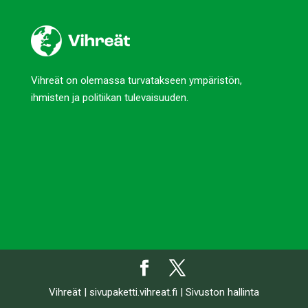
Vihreät on olemassa turvatakseen ympäristön,
ihmisten ja politiikan tulevaisuuden.
Vihreät
|
sivupaketti.vihreat.fi
|
Sivuston hallinta