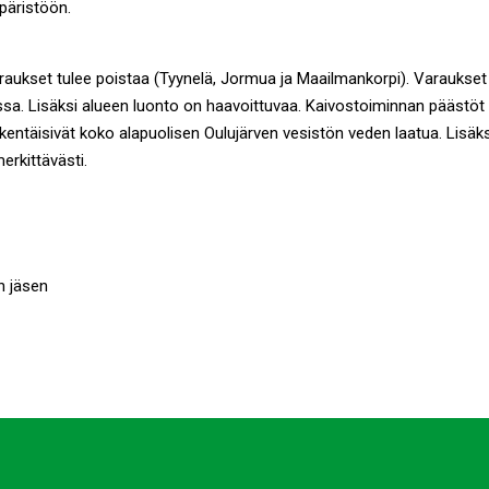
mpäristöön.
aukset tulee poistaa (Tyynelä, Jormua ja Maailmankorpi). Varaukset
ssa. Lisäksi alueen luonto on haavoittuvaa. Kaivostoiminnan päästöt
kentäisivät koko alapuolisen Oulujärven vesistön veden laatua. Lisäks
erkittävästi.
n jäsen