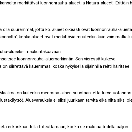
kannalta merkittävät luonnonrauha-alueet ja Natura-alueet’. Erittäin 
olla suuremmat, jotta ko. alueet oikeasti ovat luonnonrauha-alueita
kannalta’, koska alueet ovat merkittäviä muutenkin kuin vain matkail
nrauha-alueeksi maakuntakaavaan.
 ansaitsee luonnonrauha-aluemerkinnän. Sen vieressä kulkeva
 on siirrettävä kauemmas, koska nykyisellä sijainnilla reitti häiritsee
. Maailma on kuitenkin menossa siihen suuntaan, että turvetuotannos
ustakäyttö). Aluevarauksia ei siksi juurikaan tarvita eikä niitä siksi ol
Tietä ei koskaan tulla toteuttamaan, koska se maksaa todella paljon.