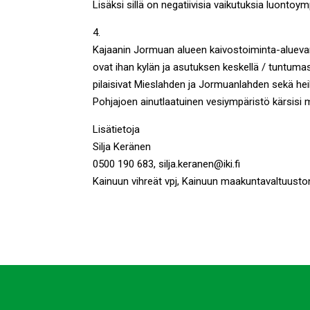
Lisäksi sillä on negatiivisia vaikutuksia luontoy
4.
Kajaanin Jormuan alueen kaivostoiminta-aluevar
ovat ihan kylän ja asutuksen keskellä / tuntuma
pilaisivat Mieslahden ja Jormuanlahden sekä hei
Pohjajoen ainutlaatuinen vesiympäristö kärsisi m
Lisätietoja
Silja Keränen
0500 190 683, silja.keranen@iki.fi
Kainuun vihreät vpj, Kainuun maakuntavaltuusto