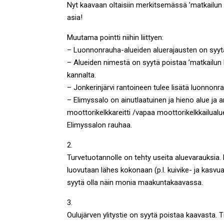
Nyt kaavaan oltaisiin merkitsemässä ’matkailun 
asia!
Muutama pointti niihin liittyen:
– Luonnonrauha-alueiden aluerajausten on syytä 
– Alueiden nimestä on syytä poistaa ’matkailun 
kannalta.
– Jonkerinjärvi rantoineen tulee lisätä luonno
– Elimyssalo on ainutlaatuinen ja hieno alue ja
moottorikelkkareitti /vapaa moottorikelkkailualue
Elimyssalon rauhaa.
2.
Turvetuotannolle on tehty useita aluevarauksia
luovutaan lähes kokonaan (p.l. kuivike- ja kasvual
syytä olla näin monia maakuntakaavassa.
3.
Oulujärven ylitystie on syytä poistaa kaavasta. 