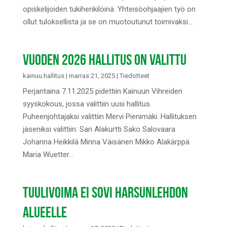
opiskelijoiden tukihenkilöinä. Yhteisöohjaajien työ on
ollut tuloksellista ja se on muotoutunut toimivaksi...
VUODEN 2026 HALLITUS ON VALITTU
kainuu.hallitus
|
marras 21, 2025
|
Tiedotteet
Perjantaina 7.11.2025 pidettiin Kainuun Vihreiden
syyskokous, jossa valittiin uusi hallitus.
Puheenjohtajaksi valittiin Mervi Pienimäki. Hallituksen
jäseniksi valittiin: Sari Alakurtti Sako Salovaara
Johanna Heikkilä Minna Väisänen Mikko Alakärppä
Maria Wuetter...
TUULIVOIMA EI SOVI HARSUNLEHDON
ALUEELLE