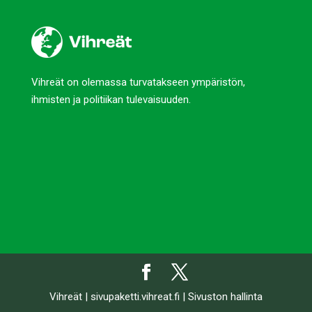
Vihreät on olemassa turvatakseen ympäristön,
ihmisten ja politiikan tulevaisuuden.
Vihreät
|
sivupaketti.vihreat.fi
|
Sivuston hallinta