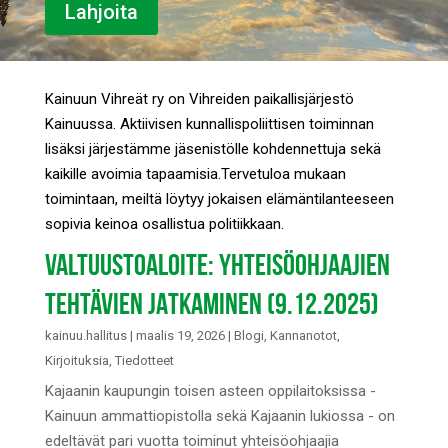
Lahjoita
Kainuun Vihreät ry on Vihreiden paikallisjärjestö
Kainuussa. Aktiivisen kunnallispoliittisen toiminnan
lisäksi järjestämme jäsenistölle kohdennettuja sekä
kaikille avoimia tapaamisia.Tervetuloa mukaan
toimintaan, meiltä löytyy jokaisen elämäntilanteeseen
sopivia keinoa osallistua politiikkaan.
VALTUUSTOALOITE: YHTEISÖOHJAAJIEN
TEHTÄVIEN JATKAMINEN (9.12.2025)
kainuu.hallitus
|
maalis 19, 2026
|
Blogi
,
Kannanotot
,
Kirjoituksia
,
Tiedotteet
Kajaanin kaupungin toisen asteen oppilaitoksissa -
Kainuun ammattiopistolla sekä Kajaanin lukiossa - on
edeltävät pari vuotta toiminut yhteisöohjaajia