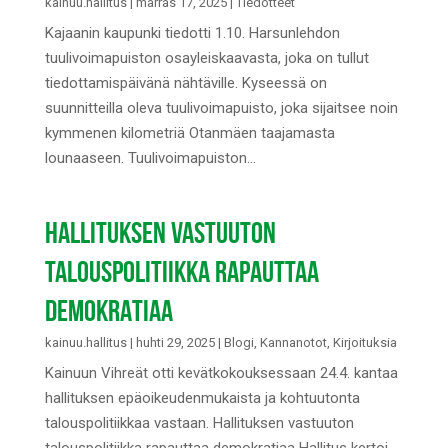
kainuu.hallitus
|
marras 17, 2025
|
Tiedotteet
Kajaanin kaupunki tiedotti 1.10. Harsunlehdon
tuulivoimapuiston osayleiskaavasta, joka on tullut
tiedottamispäivänä nähtäville. Kyseessä on
suunnitteilla oleva tuulivoimapuisto, joka sijaitsee noin
kymmenen kilometriä Otanmäen taajamasta
lounaaseen. Tuulivoimapuiston...
HALLITUKSEN VASTUUTON
TALOUSPOLITIIKKA RAPAUTTAA
DEMOKRATIAA
kainuu.hallitus
|
huhti 29, 2025
|
Blogi
,
Kannanotot
,
Kirjoituksia
Kainuun Vihreät otti kevätkokouksessaan 24.4. kantaa
hallituksen epäoikeudenmukaista ja kohtuutonta
talouspolitiikkaa vastaan. Hallituksen vastuuton