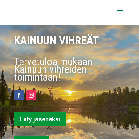
KAINUUN VIHREÄT
Tervetuloa mukaan
Kainuun vihreiden
toimintaan!
Liity jäseneksi