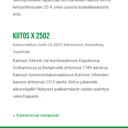
talouspolitiikka rapauttaa demokratiaa Hallitus kertoi
kehysriihessään 23.4. sekä uusista lisäleikkauksista
että...
KIITOS X 2502
kainuu.hallitus
|
huhti 24, 2025
|
Kannanotot
,
Kirjoituksia
,
Tiedotteet
Kainuun Vihreät sai kuntavaaleissa Kajaanissa,
Sotkamossa ja Ristijärvellä yhteensä 1189 ääntä ja
Kainuun hyvinvointialuevaaleissa Kuhmon Vihreiden
kanssa yhteensä 1313 ääntä. Kiitos jokaiselle
äänestäjälle! Nykyiset paikkamäärät saatiin pidettyä
sekä Kajaanin...
« Vanhemmat merkinnät