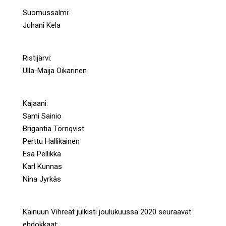
Suomussalmi:
Juhani Kela
Ristijärvi:
Ulla-Maija Oikarinen
Kajaani:
Sami Sainio
Brigantia Törnqvist
Perttu Hallikainen
Esa Pellikka
Karl Kunnas
Nina Jyrkäs
Kainuun Vihreät julkisti joulukuussa 2020 seuraavat
ehdokkaat: