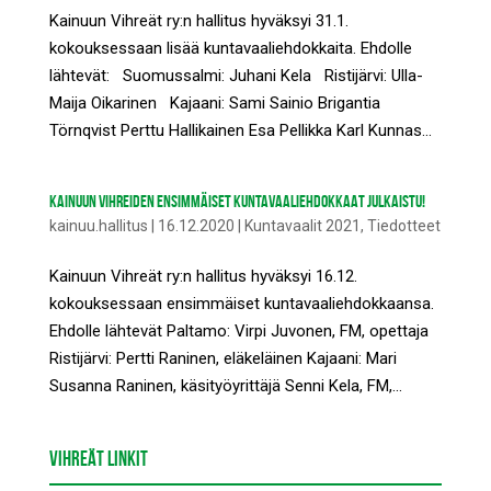
Kainuun Vihreät ry:n hallitus hyväksyi 31.1.
kokouksessaan lisää kuntavaaliehdokkaita. Ehdolle
lähtevät: Suomussalmi: Juhani Kela Ristijärvi: Ulla-
Maija Oikarinen Kajaani: Sami Sainio Brigantia
Törnqvist Perttu Hallikainen Esa Pellikka Karl Kunnas...
KAINUUN VIHREIDEN ENSIMMÄISET KUNTAVAALIEHDOKKAAT JULKAISTU!
kainuu.hallitus
|
16.12.2020
|
Kuntavaalit 2021
,
Tiedotteet
Kainuun Vihreät ry:n hallitus hyväksyi 16.12.
kokouksessaan ensimmäiset kuntavaaliehdokkaansa.
Ehdolle lähtevät Paltamo: Virpi Juvonen, FM, opettaja
Ristijärvi: Pertti Raninen, eläkeläinen Kajaani: Mari
Susanna Raninen, käsityöyrittäjä Senni Kela, FM,...
VIHREÄT LINKIT