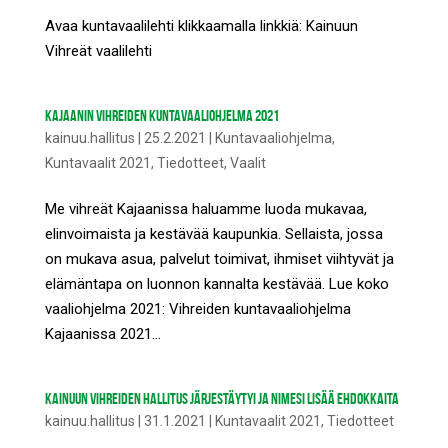
Avaa kuntavaalilehti klikkaamalla linkkiä: Kainuun
Vihreät vaalilehti
KAJAANIN VIHREIDEN KUNTAVAALIOHJELMA 2021
kainuu.hallitus
|
25.2.2021
|
Kuntavaaliohjelma
,
Kuntavaalit 2021
,
Tiedotteet
,
Vaalit
Me vihreät Kajaanissa haluamme luoda mukavaa,
elinvoimaista ja kestävää kaupunkia. Sellaista, jossa
on mukava asua, palvelut toimivat, ihmiset viihtyvät ja
elämäntapa on luonnon kannalta kestävää. Lue koko
vaaliohjelma 2021: Vihreiden kuntavaaliohjelma
Kajaanissa 2021...
KAINUUN VIHREIDEN HALLITUS JÄRJESTÄYTYI JA NIMESI LISÄÄ EHDOKKAITA
kainuu.hallitus
|
31.1.2021
|
Kuntavaalit 2021
,
Tiedotteet