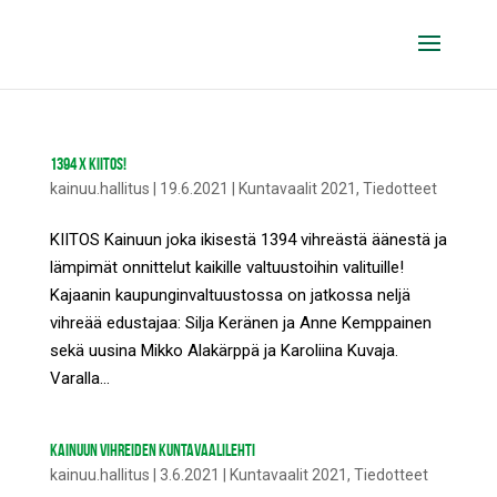
1394 X KIITOS!
kainuu.hallitus
|
19.6.2021
|
Kuntavaalit 2021
,
Tiedotteet
KIITOS Kainuun joka ikisestä 1394 vihreästä äänestä ja
lämpimät onnittelut kaikille valtuustoihin valituille!
Kajaanin kaupunginvaltuustossa on jatkossa neljä
vihreää edustajaa: Silja Keränen ja Anne Kemppainen
sekä uusina Mikko Alakärppä ja Karoliina Kuvaja.
Varalla...
KAINUUN VIHREIDEN KUNTAVAALILEHTI
kainuu.hallitus
|
3.6.2021
|
Kuntavaalit 2021
,
Tiedotteet