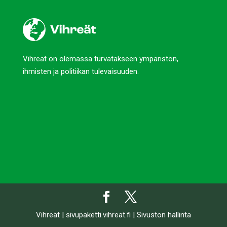
Vihreät on olemassa turvatakseen ympäristön,
ihmisten ja politiikan tulevaisuuden.
Vihreät
|
sivupaketti.vihreat.fi
|
Sivuston hallinta