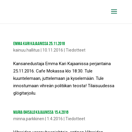
EMMA KARI KAJAANISSA 25.11.2016
kainuu.hallitus
|
10.11.2016
|
Tiedotteet
Kansanedustaja Emma Kari Kajaanissa perjantaina
25.11.2016. Cafe Mokassa klo 18:30. Tule
kuuntelemaan, juttelemaan ja kyselemään. Tule
innostumaan vihreän politiikan teosta! Tilaisuudessa
glögitarjoilu.
MARIA OHISALO KAJAANISSA 15.4.2016
minna.parkkinen
|
1.4.2016
|
Tiedotteet