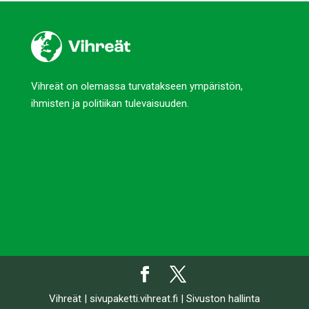
Vihreät on olemassa turvatakseen ympäristön,
ihmisten ja politiikan tulevaisuuden.
Vihreät
|
sivupaketti.vihreat.fi
|
Sivuston hallinta