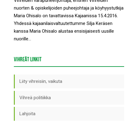
Vihreiden varapuheenjohtaja, entinen Vihreiden
nuorten & opiskelijoiden puheejohtaja ja köyhyystutkija
Maria Ohisalo on tavattavissa Kajaanissa 15.4.2016.
Yhdessä kajaanilaisvaltuutettumme Silja Keräsen
kanssa Maria Ohisalo alustaa ensisijaisesti uusille
nuorille...
VIHREÄT LINKIT
Liity vihreisiin, vaikuta
Vihreä politiikka
Lahjoita